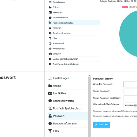
asswort