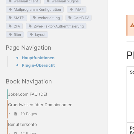
webmail client
webmail plugins
Mailprogramm Konfiguration
IMAP
SMTP
weiterleitung
CardDAV
2FA
Zwei-Faktor-Authentifizierung
filter
layout
Page Navigation
P
Hauptfunktionen
Plugin-Übersicht
S
Book Navigation
Joker.com FAQ (DE)
Grundwissen über Domainnamen
10 Pages
Benutzerkonto
P
S
12 Pages