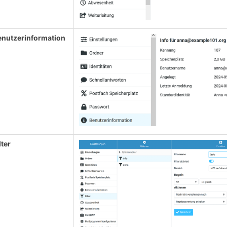
enutzerinformation
lter