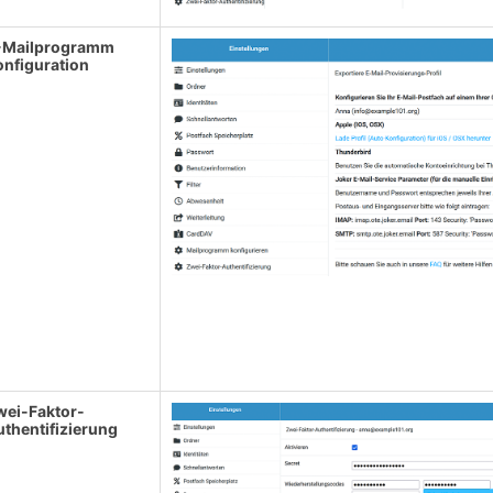
-Mailprogramm
onfiguration
wei-Faktor-
uthentifizierung