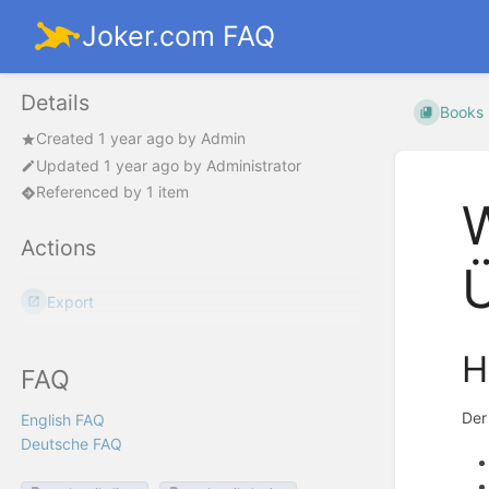
Joker.com FAQ
Details
Books
Created
1 year ago
by
Admin
Updated
1 year ago
by
Administrator
Referenced by 1 item
W
Actions
Ü
Export
H
FAQ
Der
English FAQ
Deutsche FAQ