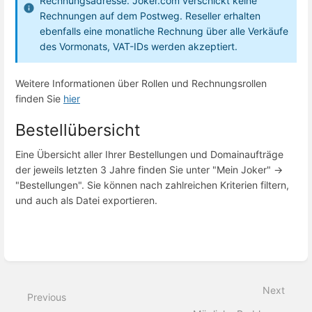
Rechnungsadresse. Joker.com verschickt keine
Rechnungen auf dem Postweg. Reseller erhalten
ebenfalls eine monatliche Rechnung über alle Verkäufe
des Vormonats, VAT-IDs werden akzeptiert.
Weitere Informationen über Rollen und Rechnungsrollen
finden Sie
hier
Bestellübersicht
Eine Übersicht aller Ihrer Bestellungen und Domainaufträge
der jeweils letzten 3 Jahre finden Sie unter "Mein Joker" ->
"Bestellungen". Sie können nach zahlreichen Kriterien filtern,
und auch als Datei exportieren.
Enter
section
select
Next
mode
Previous