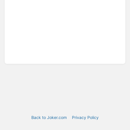
Back to Joker.com
Privacy Policy