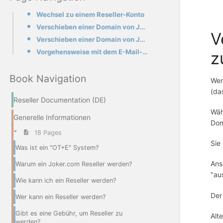
Wechsel zu einem Reseller-Konto
Verschieben einer Domain von Joker.com Benutzer A zu Benutzer B (kooperativ)
V
Verschieben einer Domain von Joker.com Benutzer A zu Benutzer B (Beanspruchung)
Vorgehensweise mit dem E-Mail-Gateway
z
Book Navigation
Wen
(da
Reseller Documentation (DE)
Wäh
Generelle Informationen
Dom
18 Pages
Sie
Was ist ein "OT+E" System?
Ans
Warum ein Joker.com Reseller werden?
"au
Wie kann ich ein Reseller werden?
Der
Wer kann ein Reseller werden?
Gibt es eine Gebühr, um Reseller zu
Alt
werden?