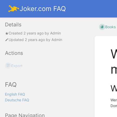
Joker.com FAQ
Details
Books
Created
2 years ago
by
Admin
Updated
2 years ago
by
Admin
W
Actions
m
Export
FAQ
W
English FAQ
Deutsche FAQ
Wen
Dom
Page Navigation