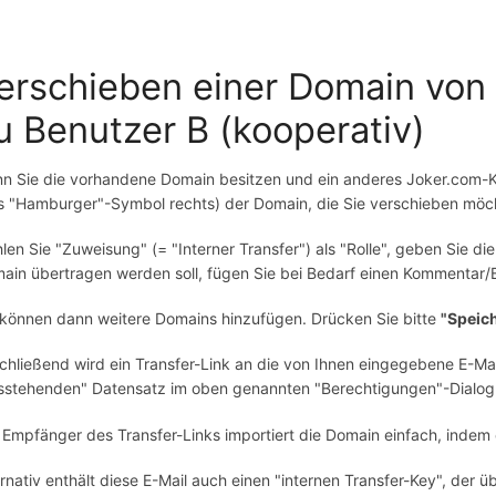
erschieben einer Domain von
u Benutzer B (kooperativ)
n Sie die vorhandene Domain besitzen und ein anderes Joker.com-K
s "Hamburger"-Symbol rechts) der Domain, die Sie verschieben möc
len Sie "Zuweisung" (= "Interner Transfer") als "Rolle", geben Sie di
ain übertragen werden soll, fügen Sie bei Bedarf einen Kommentar/
 können dann weitere Domains hinzufügen. Drücken Sie bitte
"Speic
chließend wird ein Transfer-Link an die von Ihnen eingegebene E-Mai
sstehenden" Datensatz im oben genannten "Berechtigungen"-Dialog. D
 Empfänger des Transfer-Links importiert die Domain einfach, indem e
ernativ enthält diese E-Mail auch einen "internen Transfer-Key", der 