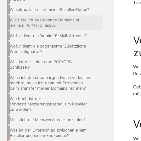
Tra
Wie aktualisiere ich meine Reseller-Daten?
Wie füge ich bestehende Domains zu
meinem Portfolio hinzu?
Wofür dient die 'admin'-E-Mail-Adresse?
V
Wofür dient die sogenannte 'Zusätzliche
z
Whois-Signatur'?
Was ist der Joker.com PGP/GPG-
Wen
Schlüssel?
Res
Wenn ich Joker.com irgendwann verlassen
möchte, muss ich dann mit Problemen
Geb
beim Transfer meiner Domains rechnen?
müs
Wie hoch ist der
Mindestfinanzierungsbetrag, um Reseller
zu werden?
Muss ich die Mehrwertsteuer bezahlen?
V
Was ist der Unterschied zwischen einem
Reseller und einem Endkunden?
Wen