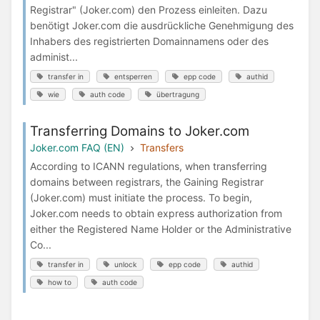
Registrar" (Joker.com) den Prozess einleiten. Dazu
benötigt Joker.com die ausdrückliche Genehmigung des
Inhabers des registrierten Domainnamens oder des
administ...
transfer in
entsperren
epp code
authid
wie
auth code
übertragung
Transferring Domains to Joker.com
Joker.com FAQ (EN)
Transfers
According to ICANN regulations, when transferring
domains between registrars, the Gaining Registrar
(Joker.com) must initiate the process. To begin,
Joker.com needs to obtain express authorization from
either the Registered Name Holder or the Administrative
Co...
transfer in
unlock
epp code
authid
how to
auth code