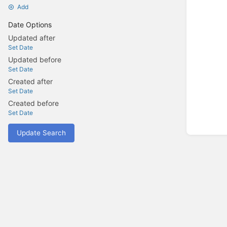
Add
Date Options
Updated after
Set Date
Updated before
Set Date
Created after
Set Date
Created before
Set Date
Update Search