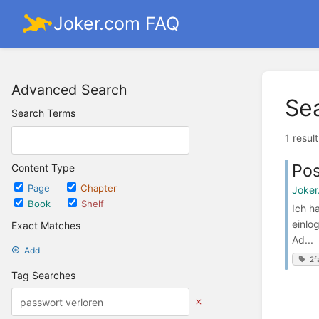
Joker.com FAQ
Advanced Search
Se
Search Terms
1 resul
Pos
Content Type
Page
Chapter
Joker
Book
Shelf
Ich h
einlo
Exact Matches
Ad...
Add
2f
Tag Searches